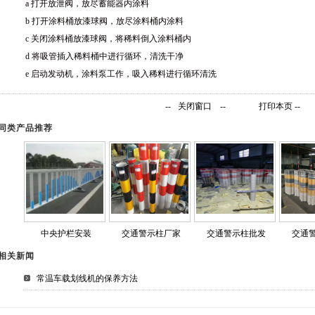
a 打开放泄阀，放尽蓄能器内涂料
b 打开涂料桶放漆球阀，放尽涂料桶内涂料
c 关闭涂料桶放漆球阀，将稀料倒入涂料桶内
d 将吸管插入稀料桶中进行循环，清洗干净
e 启动发动机，涂料泵工作，吸入稀料进行循环清洗
--
关闭窗口
--
打印本页
--
同类产品推荐
中央护栏安装
交通警示柱厂家
交通警示柱批发
交通
相关新闻
常温车载划线机的保养方法